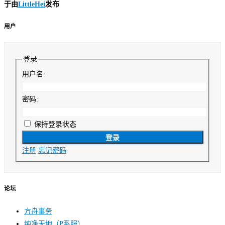
于
由
LittleHei
发布
用户
登录
用户名:
密码:
保持登录状态
登录
注册
忘记密码
论坛
方舟事务
纯净天地（P系服）