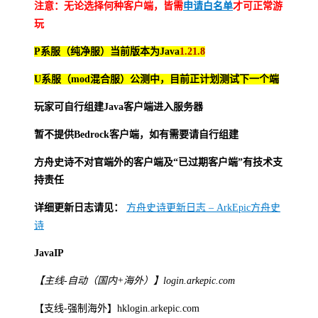
注意：无论选择何种客户端，皆需
申请白名单
才可正常游
玩
P系服（纯净服）当前版本为Java
1.21.8
U系服（mod混合服）公测中，目前正计划测试下一个端
玩家可自行组建Java客户端进入服务器
暂不提供Bedrock客户端，如有需要请自行组建
方舟史诗不对官端外的客户端及“已过期客户端”有技术支
持责任
详细更新日志请见：
方舟史诗更新日志 – ArkEpic方舟史
诗
JavaIP
【主线-自动（国内+海外）】login.arkepic.com
【支线-强制海外】hklogin.arkepic.com