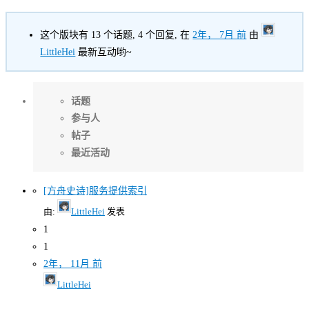
这个版块有 13 个话题, 4 个回复, 在
2年， 7月 前
由
LittleHei
最新互动哟~
话题
参与人
帖子
最近活动
[方舟史诗]服务提供索引
由:
LittleHei
发表
1
1
2年， 11月 前
LittleHei