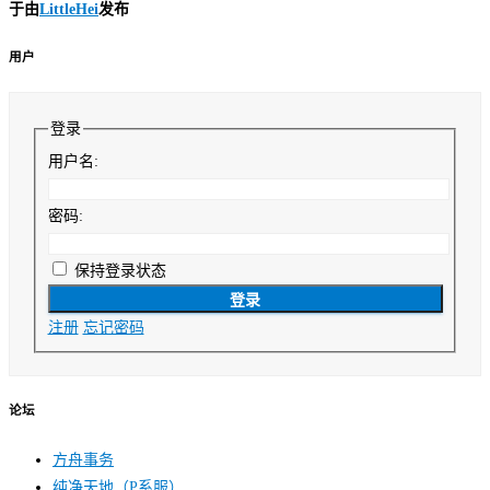
于
由
LittleHei
发布
用户
登录
用户名:
密码:
保持登录状态
登录
注册
忘记密码
论坛
方舟事务
纯净天地（P系服）